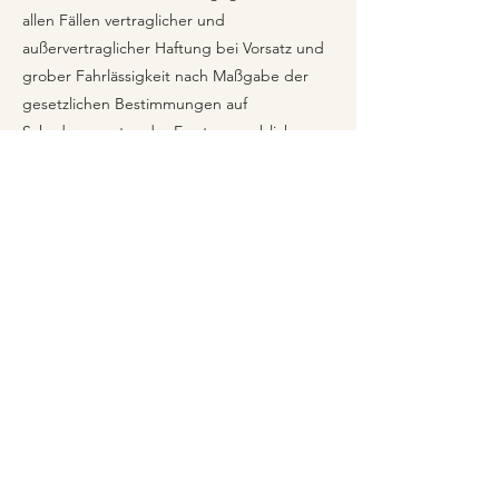
allen Fällen vertraglicher und
außervertraglicher Haftung bei Vorsatz und
grober Fahrlässigkeit nach Maßgabe der
gesetzlichen Bestimmungen auf
Schadensersatz oder Ersatz vergeblicher
Aufwendungen.
(2) In sonstigen Fällen haftet LU - soweit in
Abs. 3 nicht abweichend geregelt - nur bei
Verletzung einer Vertragspflicht, deren
Erfüllung die ordnungsgemäße
Durchführung des Vertrags überhaupt erst
ermöglicht und auf deren Einhaltung Sie als
Kunde regelmäßig vertrauen dürfen (so
genannte Kardinalpflicht), und zwar
beschränkt auf den Ersatz des
vorhersehbaren und typischen Schadens. In
allen übrigen Fällen ist unsere Haftung
vorbehaltlich der Regelung in Abs. 3